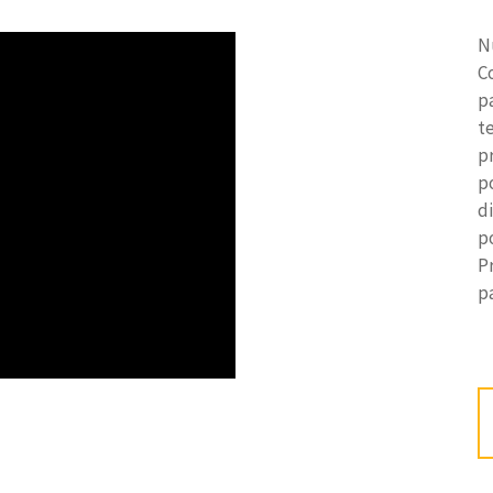
N
C
p
t
p
p
d
po
P
p