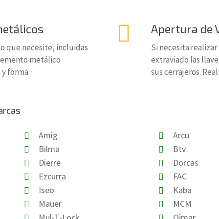
etálicos
Apertura de 
 que necesite, incluidas
Si necesita realiza
 elemento metálico
extraviado las llav
y forma.
sus cerrajeros. Rea
arcas
Amig
Arcu
Bilma
Btv
Dierre
Dorcas
Ezcurra
FAC
Iseo
Kaba
Mauer
MCM
Mul-T-Lock
Ojmar