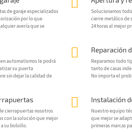
as de garaje especializados
Solucionamos todo 
torización por lo que
cierre metálico de 
lquier avería que se
24 horas al mejor p
Reparación d
 en automatismos le podrá
Reparamos todo tip
atizar su puerta
tanto de casas ind
e sin dejar la calidad de
No importa el prob
errapuertas
Instalación d
lle cierrapuertas nosotros
Nuestro equipo técn
s con la solución que mejor
que mejor se adapte
a su bolsillo.
primeras marcas par