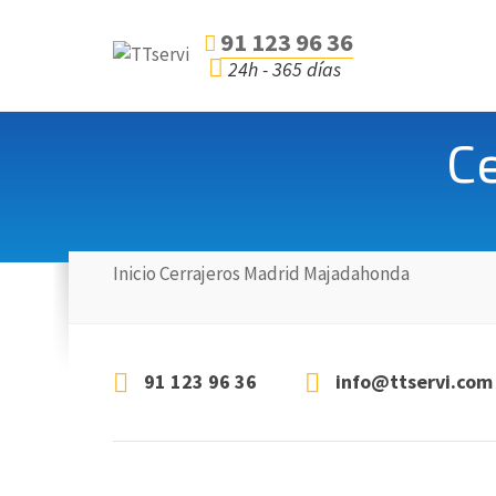
91 123 96 36
24h - 365 días
C
Inicio
Cerrajeros
Madrid
Majadahonda
91 123 96 36
info@ttservi.com