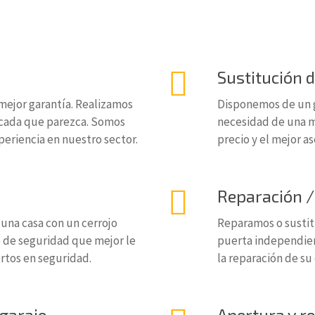
Sustitución 
 mejor garantía. Realizamos
Disponemos de un g
icada que parezca. Somos
necesidad de una ma
eriencia en nuestro sector.
precio y el mejor a
Reparación /
 una casa con un cerrojo
Reparamos o sustit
o de seguridad que mejor le
puerta independie
rtos en seguridad.
la reparación de su
garaje
Apertura y r