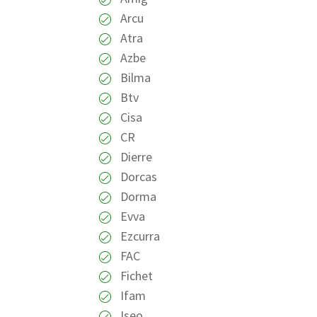
Arcu
Atra
Azbe
Bilma
Btv
Cisa
CR
Dierre
Dorcas
Dorma
Evva
Ezcurra
FAC
Fichet
Ifam
Iseo