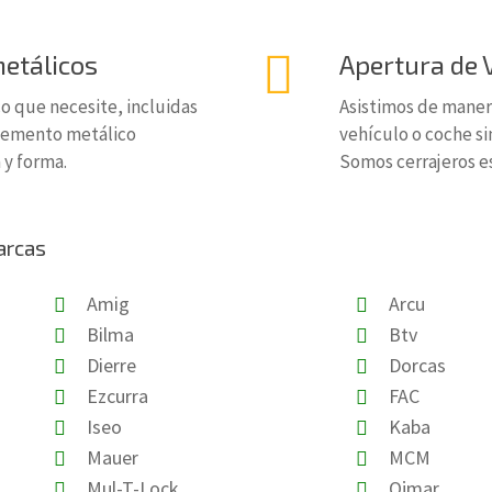
etálicos
Apertura de 
 que necesite, incluidas
Asistimos de manera
 elemento metálico
vehículo o coche si
y forma.
Somos cerrajeros es
arcas
Amig
Arcu
Bilma
Btv
Dierre
Dorcas
Ezcurra
FAC
Iseo
Kaba
Mauer
MCM
Mul-T-Lock
Ojmar