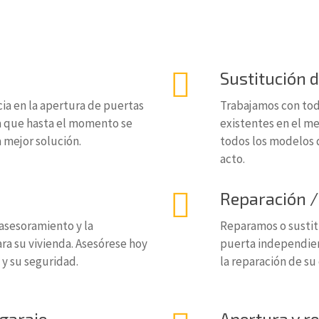
Sustitución 
ia en la apertura de puertas
Trabajamos con tod
ta que hasta el momento se
existentes en el m
 mejor solución.
todos los modelos d
acto.
Reparación /
 asesoramiento y la
Reparamos o sustit
ara su vivienda. Asesórese hoy
puerta independie
 y su seguridad.
la reparación de su
garaje
Apertura y r