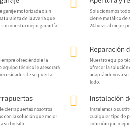
 garaje motorizada o sin
Solucionamos todo 
aturaleza de la avería que
cierre metálico de 
 son nuestra mejor garantía.
24 horas al mejor p
Reparación d
iempre ofreciéndole la
Nuestro equipo téc
o equipo técnico le asesorará
ofrecer la solució
 necesidades de su puerta.
adaptándonos a su p
lado.
errapuertas
Instalación d
lle cierrapuertas nosotros
Instalamos o sustit
s con la solución que mejor
cualquier tipo de p
a su bolsillo.
solución que mejor