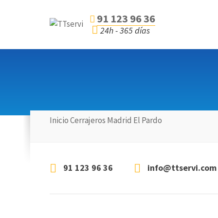
91 123 96 36
24h - 365 días
Inicio
Cerrajeros
Madrid
El Pardo
91 123 96 36
info@ttservi.com