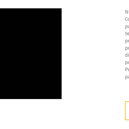
N
C
p
t
p
p
d
po
P
p