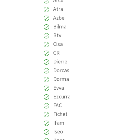
Arcu
Atra
Azbe
Bilma
Btv
Cisa
CR
Dierre
Dorcas
Dorma
Evva
Ezcurra
FAC
Fichet
Ifam
Iseo